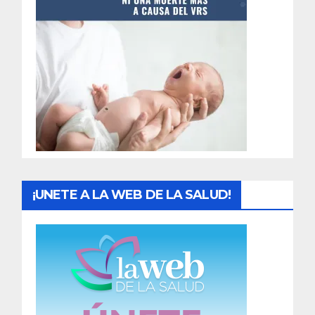
t
r
a
d
a
s
¡UNETE A LA WEB DE LA SALUD!