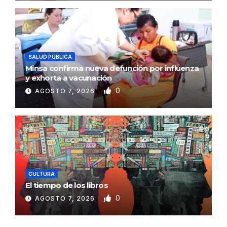
SALUD PÚBLICA
Minsa confirma nueva defunción por influenza
y exhorta a vacunación
0
AGOSTO 7, 2026
CULTURA
El tiempo de los libros
0
AGOSTO 7, 2026