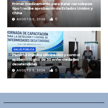
Primer medicamento para tratar narcolepsia
tipo 1 recibe aprobación de Estados Unidos y
China
0
AGOSTO 5, 2026
SALUD PÚBLICA
Panamá impulsa eliminación y control
epidemiológico de 30 enfermedades
desatendidas
0
AGOSTO 5, 2026