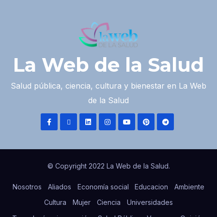
La Web de la Salud
Salud pública, ciencia, cultura y bienestar en La Web
de la Salud
© Copyright 2022 La Web de la Salud.
Nosotros
Aliados
Economía social
Educacion
Ambiente
Cultura
Mujer
Ciencia
Universidades