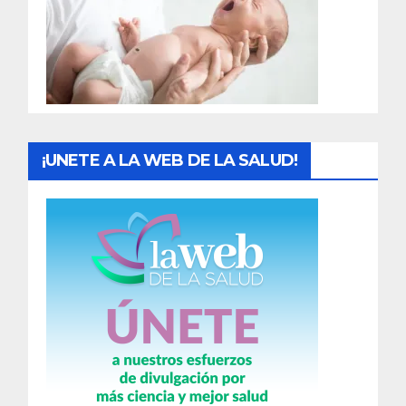
a
d
a
s
¡UNETE A LA WEB DE LA SALUD!