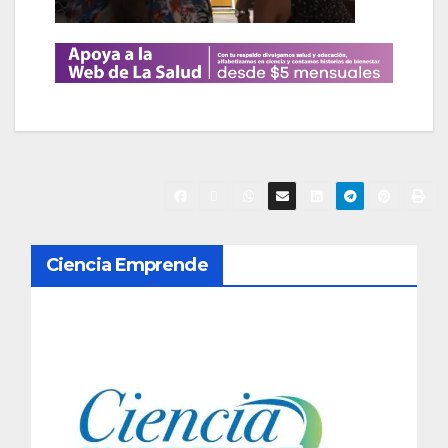
N
Ciencia Emprende
a
v
e
g