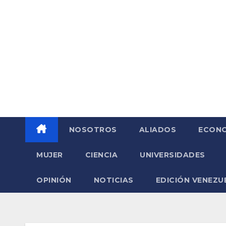
Saltar
al
contenido
NOSOTROS
ALIADOS
ECONO
MUJER
CIENCIA
UNIVERSIDADES
OPINIÓN
NOTICIAS
EDICIÓN VENEZU