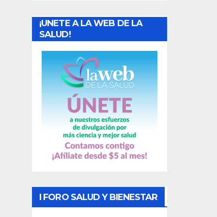
a
¡UNETE A LA WEB DE LA
d
SALUD!
a
s
I FORO SALUD Y BIENESTAR