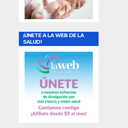
t
r
a
¡UNETE A LA WEB DE LA
d
SALUD!
a
s