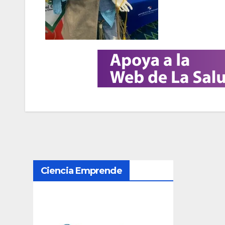
N
Ciencia Emprende
a
v