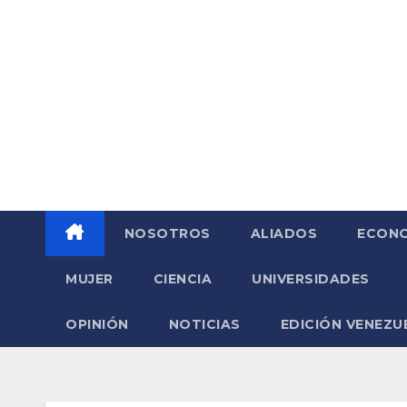
Saltar
al
contenido
NOSOTROS
ALIADOS
ECONO
MUJER
CIENCIA
UNIVERSIDADES
OPINIÓN
NOTICIAS
EDICIÓN VENEZU