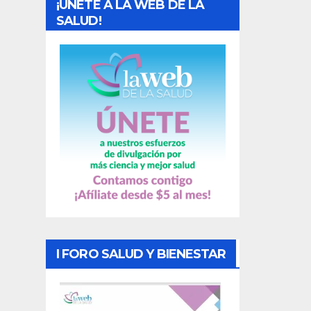
¡UNETE A LA WEB DE LA
d
SALUD!
a
s
I FORO SALUD Y BIENESTAR