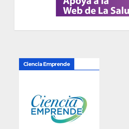
N
Ciencia Emprende
a
v
e
g
a