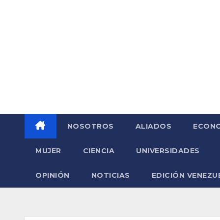
Saltar
al
contenido
NOSOTROS
ALIADOS
ECONO
MUJER
CIENCIA
UNIVERSIDADES
OPINIÓN
NOTICIAS
EDICIÓN VENEZU