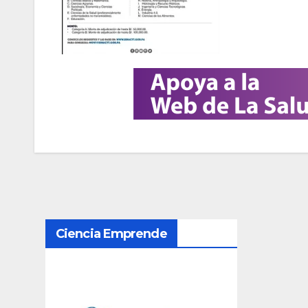
N
Ciencia Emprende
a
v