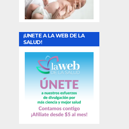
t
r
a
¡UNETE A LA WEB DE LA
d
SALUD!
a
s