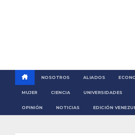
Saltar
al
contenido
NOSOTROS
ALIADOS
ECONO
MUJER
CIENCIA
UNIVERSIDADES
OPINIÓN
NOTICIAS
EDICIÓN VENEZU