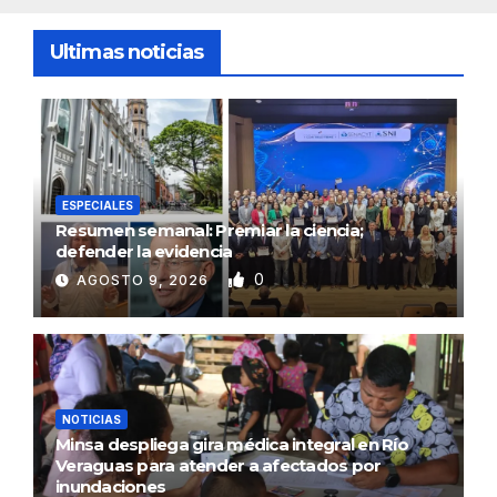
Ultimas noticias
ESPECIALES
Resumen semanal: Premiar la ciencia;
defender la evidencia
0
AGOSTO 9, 2026
NOTICIAS
Minsa despliega gira médica integral en Río
Veraguas para atender a afectados por
inundaciones