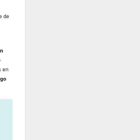
e de
ón
o
s en
ogo