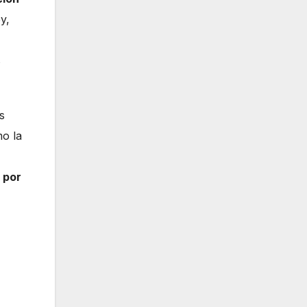
y,
s
s
o la
 por