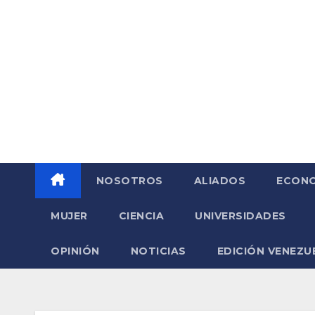
Saltar
al
contenido
NOSOTROS
ALIADOS
ECONO
MUJER
CIENCIA
UNIVERSIDADES
OPINIÓN
NOTICIAS
EDICIÓN VENEZU