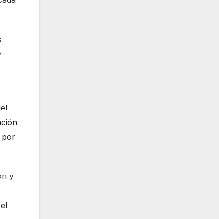
 cada
s
n
el
ación
 por
ón y
el