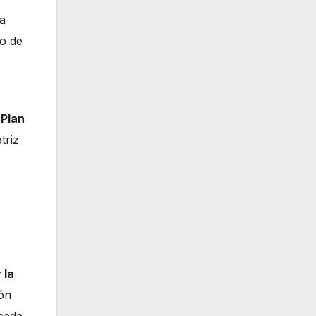
la
to de
 Plan
triz
 la
ión