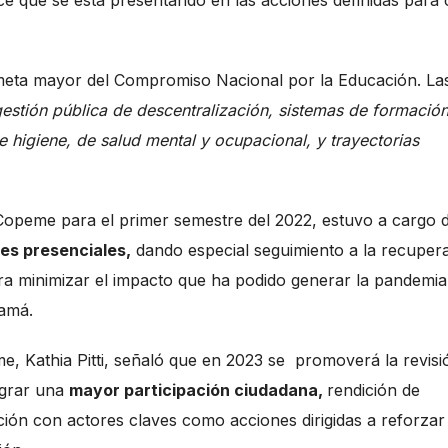
ce que se está presentando en las acciones definidas para
 meta mayor del Compromiso Nacional por la Educación. La
estión pública de descentralización, sistemas de formació
 higiene, de salud mental y ocupacional, y trayectorias
 Copeme para el primer semestre del 2022, estuvo a cargo d
es presenciales,
dando especial seguimiento a la recuper
ra minimizar el impacto que ha podido generar la pandemia
namá.
e, Kathia Pitti, señaló que en 2023 se promoverá la revisi
grar una
mayor participación ciudadana,
rendición de
ción con actores claves como acciones dirigidas a reforzar 