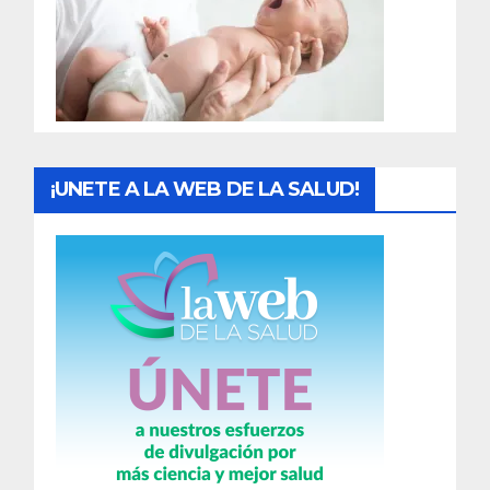
d
a
s
¡UNETE A LA WEB DE LA SALUD!