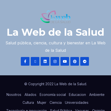
La Web de la Salud
Salud pública, ciencia, cultura y bienestar en La Web
de la Salud
© Copyright 2022 La Web de la Salud.
Nosotros
Aliados
Economía social
Educacion
Ambiente
Cultura
Mujer
Ciencia
Universidades
Tecnología e innovación
Salud Pública
Vacunas
Opinión