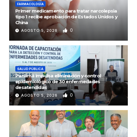
FARMACOLOGÍA
Primer medicamento para tratar narcolepsia
tipo 1 recibe aprobación de Estados Unidos y
China
0
AGOSTO 5, 2026
SALUD PÚBLICA
Panamá impulsa eliminación y control
epidemiológico de 30 enfermedades
desatendidas
0
AGOSTO 5, 2026