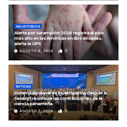
SALUD PÚBLICA
Alerta por sarampión: 2026 registra el pico
más alto en las Américas en dos décadas,
alerta la OPS
0
AGOSTO 8, 2026
NOTICIAS
Sistema Nacional de Investigación (SNI) de la
Senacyt reconoce las contribuciones de la
ciencia panameña
0
AGOSTO 7, 2026