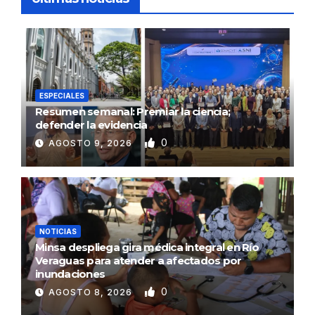
ESPECIALES
Resumen semanal: Premiar la ciencia;
defender la evidencia
0
AGOSTO 9, 2026
NOTICIAS
Minsa despliega gira médica integral en Río
Veraguas para atender a afectados por
inundaciones
0
AGOSTO 8, 2026