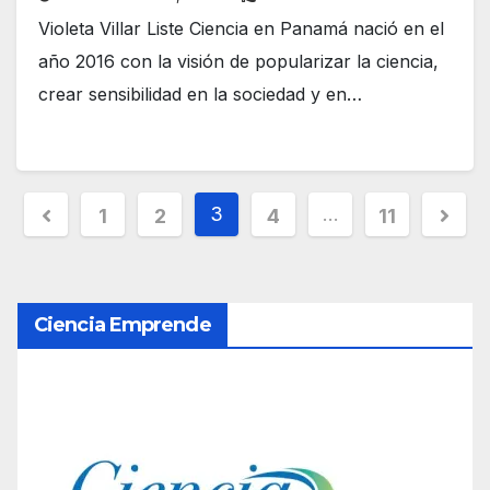
Violeta Villar Liste Ciencia en Panamá nació en el
año 2016 con la visión de popularizar la ciencia,
crear sensibilidad en la sociedad y en…
P
3
…
1
2
4
11
a
g
Ciencia Emprende
i
n
a
c