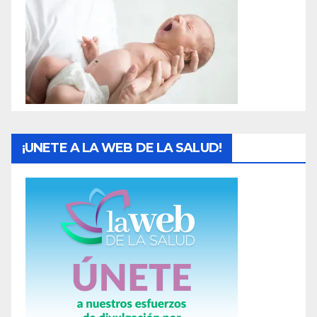
a
s
¡UNETE A LA WEB DE LA SALUD!