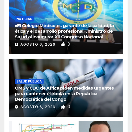
NOTICIAS
«El Colegio Médico es garante de la calidad, la
ética y el desarrollo profesional», ministro de
Salud al inaugurar XII Congreso Nacional
0
AGOSTO 6, 2026
SALUD PÚBLICA
OMS y CDC de África piden medidas urgentes
para contener el ébola en la República
Democrática del Congo
0
AGOSTO 6, 2026