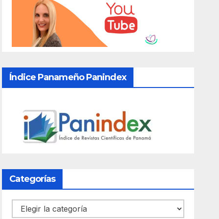
Índice Panameño Panindex
Categorías
Categorías