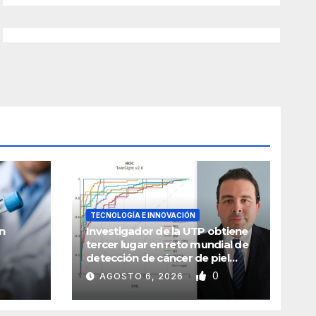
TECNOLOGÍA E INNOVACIÓN
n
Investigador de la UTP obtiene
tercer lugar en reto mundial de
detección de cáncer de piel
el
mediante inteligencia artificial
0
AGOSTO 6, 2026