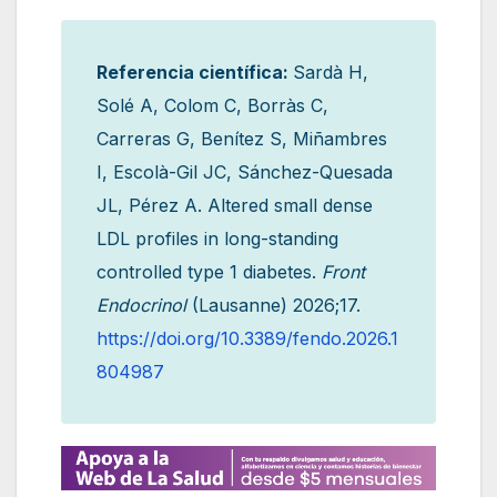
Referencia científica:
Sardà H,
Solé A, Colom C, Borràs C,
Carreras G, Benítez S, Miñambres
I, Escolà-Gil JC, Sánchez-Quesada
JL, Pérez A. Altered small dense
LDL profiles in long-standing
controlled type 1 diabetes.
Front
Endocrinol
(Lausanne) 2026;17.
https://doi.org/10.3389/fendo.2026.1
804987