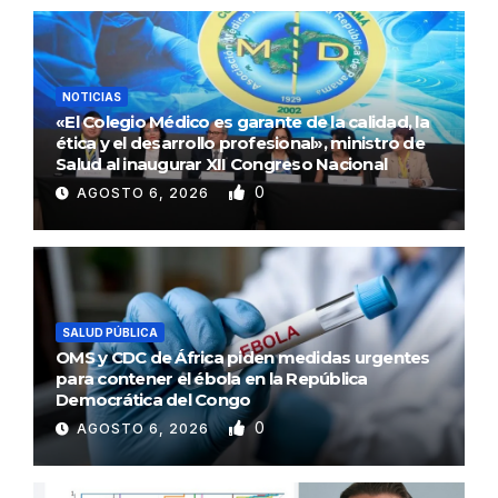
NOTICIAS
«El Colegio Médico es garante de la calidad, la
ética y el desarrollo profesional», ministro de
Salud al inaugurar XII Congreso Nacional
0
AGOSTO 6, 2026
SALUD PÚBLICA
OMS y CDC de África piden medidas urgentes
para contener el ébola en la República
Democrática del Congo
0
AGOSTO 6, 2026