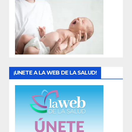
r
a
d
a
s
¡UNETE A LA WEB DE LA SALUD!