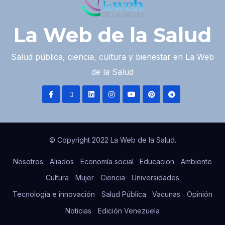
La Web de la Salud
Salud pública, ciencia, cultura y bienestar en La Web
de la Salud
© Copyright 2022 La Web de la Salud.
Nosotros
Aliados
Economía social
Educacion
Ambiente
Cultura
Mujer
Ciencia
Universidades
Tecnología e innovación
Salud Pública
Vacunas
Opinión
Noticias
Edición Venezuela