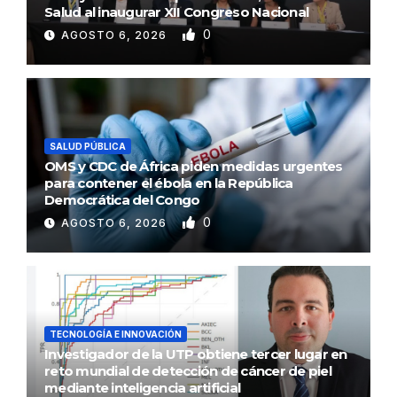
Salud al inaugurar XII Congreso Nacional
0
AGOSTO 6, 2026
SALUD PÚBLICA
OMS y CDC de África piden medidas urgentes
para contener el ébola en la República
Democrática del Congo
0
AGOSTO 6, 2026
TECNOLOGÍA E INNOVACIÓN
Investigador de la UTP obtiene tercer lugar en
reto mundial de detección de cáncer de piel
mediante inteligencia artificial