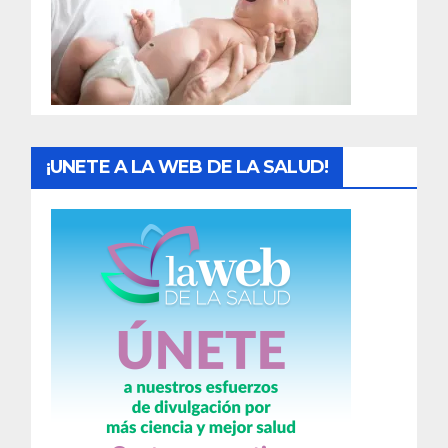
d
a
s
¡UNETE A LA WEB DE LA SALUD!