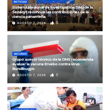
NOTICIAS
Sistema Nacional de Investigación (SNI) de la
Senacyt reconoce las contribuciones de la
ciencia panameña
0
AGOSTO 7, 2026
VACUNAS
Grupo asesor técnico de la OMS recomienda
evaluar la vacuna Ervebo contra virus
Bundibugyo
0
AGOSTO 7, 2026