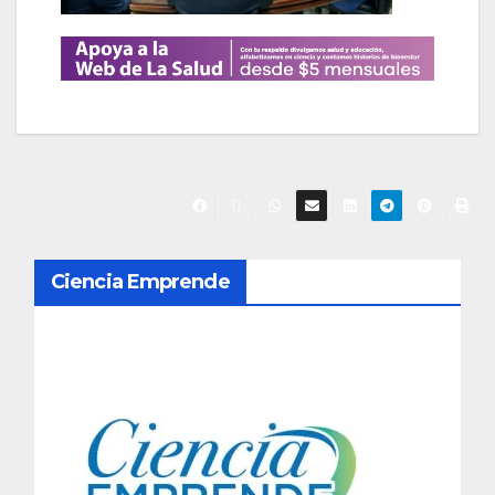
N
Ciencia Emprende
a
v
e
g
a