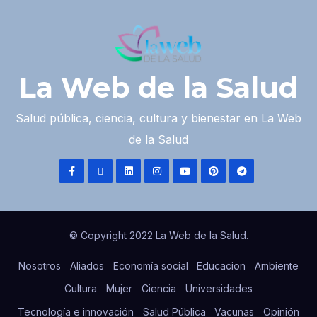
La Web de la Salud
Salud pública, ciencia, cultura y bienestar en La Web
de la Salud
© Copyright 2022 La Web de la Salud.
Nosotros
Aliados
Economía social
Educacion
Ambiente
Cultura
Mujer
Ciencia
Universidades
Tecnología e innovación
Salud Pública
Vacunas
Opinión