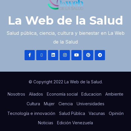
La Web de la Salud
Salud pública, ciencia, cultura y bienestar en La Web
de la Salud
© Copyright 2022 La Web de la Salud.
Nosotros
Aliados
Economía social
Educacion
Ambiente
Cultura
Mujer
Ciencia
Universidades
Tecnología e innovación
Salud Pública
Vacunas
Opinión
Noticias
Edición Venezuela