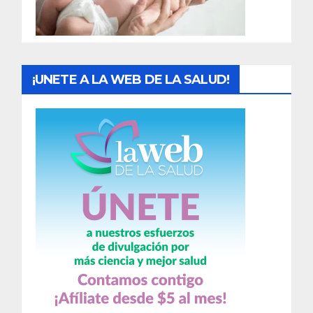
a
s
¡UNETE A LA WEB DE LA SALUD!