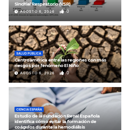
Sincitial Respiratorio (VSR)
0
AGOSTO 6, 2026
SALUD PÚBLICA
Centroamérica entre las regiones con más
riesgos por fenómeno El Niño
0
AGOSTO 6, 2026
CIENCIA ESPAÑA
Estudio de la Fundación Renal Española
identifica cómo evitar la formación de
coágulos durante la hemodiálisis