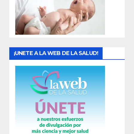
a
d
a
s
¡UNETE A LA WEB DE LA SALUD!