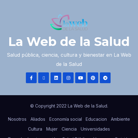
La Web de la Salud
Salud pública, ciencia, cultura y bienestar en La Web
de la Salud
© Copyright 2022 La Web de la Salud.
Nosotros
Aliados
Economía social
Educacion
Ambiente
Cultura
Mujer
Ciencia
Universidades