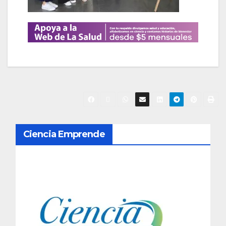
N
Ciencia Emprende
a
v
e
g