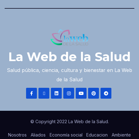
La Web de la Salud
Salud pública, ciencia, cultura y bienestar en La Web
de la Salud
© Copyright 2022 La Web de la Salud.
Nosotros
Aliados
Economía social
Educacion
Ambiente