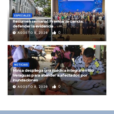
ESPECIALES
Resumen semanal: Premiar la ciencia;
defender la evidencia
0
AGOSTO 9, 2026
NOTICIAS
Minsa despliega gira médica integral en Río
Veraguas para atender a afectados por
inundaciones
0
AGOSTO 8, 2026