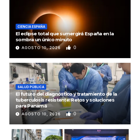
CIENCIA ESPAÑA
El eclipse total que sumergirá España en la
sombra un único minuto
0
AGOSTO 10, 2026
SALUD PÚBLICA
El futuro del diagnóstico y tratamiento de la
tuberculosis resistente: Retos y soluciones
para Panamá
0
AGOSTO 10, 2026