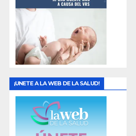
t
r
a
d
a
s
¡UNETE A LA WEB DE LA SALUD!