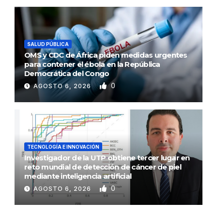
SALUD PÚBLICA
OMS y CDC de África piden medidas urgentes
para contener el ébola en la República
Democrática del Congo
0
AGOSTO 6, 2026
TECNOLOGÍA E INNOVACIÓN
Investigador de la UTP obtiene tercer lugar en
reto mundial de detección de cáncer de piel
mediante inteligencia artificial
0
AGOSTO 6, 2026