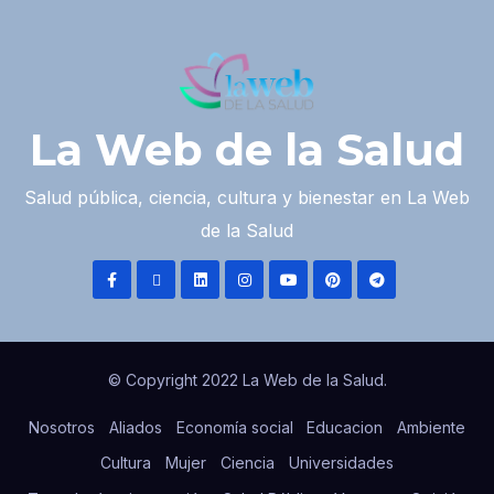
La Web de la Salud
Salud pública, ciencia, cultura y bienestar en La Web
de la Salud
© Copyright 2022 La Web de la Salud.
Nosotros
Aliados
Economía social
Educacion
Ambiente
Cultura
Mujer
Ciencia
Universidades