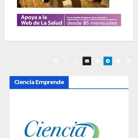
N
Ciencia Emprende
a
v
e
g