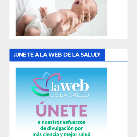
a
d
a
s
¡UNETE A LA WEB DE LA SALUD!