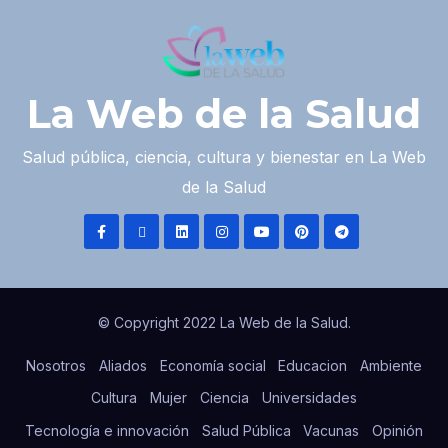
La Web de la Salud
Salud pública, ciencia, cultura y bienestar en La Web
de la Salud
© Copyright 2022 La Web de la Salud.
Nosotros
Aliados
Economía social
Educacion
Ambiente
Cultura
Mujer
Ciencia
Universidades
Tecnología e innovación
Salud Pública
Vacunas
Opinión