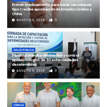
Primer medicamento para tratar narcolepsia
tipo 1 recibe aprobación de Estados Unidos y
China
0
AGOSTO 5, 2026
SALUD PÚBLICA
Panamá impulsa eliminación y control
epidemiológico de 30 enfermedades
desatendidas
0
AGOSTO 5, 2026
CIENCIA