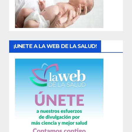
d
a
s
¡UNETE A LA WEB DE LA SALUD!