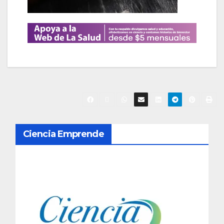
N
Ciencia Emprende
a
v
e
g