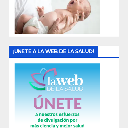
a
d
a
s
¡UNETE A LA WEB DE LA SALUD!