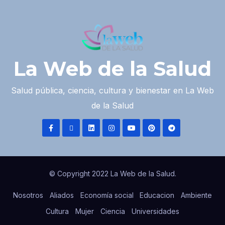
La Web de la Salud
Salud pública, ciencia, cultura y bienestar en La Web
de la Salud
© Copyright 2022 La Web de la Salud.
Nosotros
Aliados
Economía social
Educacion
Ambiente
Cultura
Mujer
Ciencia
Universidades