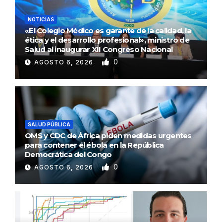
NOTICIAS
«El Colegio Médico es garante de la calidad, la
ética y el desarrollo profesional», ministro de
Salud al inaugurar XII Congreso Nacional
0
AGOSTO 6, 2026
SALUD PÚBLICA
OMS y CDC de África piden medidas urgentes
para contener el ébola en la República
Democrática del Congo
0
AGOSTO 6, 2026