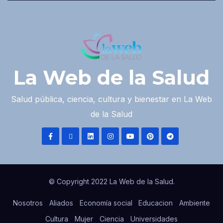
La Web de la Salud
Salud pública, ciencia, cultura y bienestar en La Web
de la Salud
© Copyright 2022 La Web de la Salud.
Nosotros
Aliados
Economía social
Educacion
Ambiente
Cultura
Mujer
Ciencia
Universidades