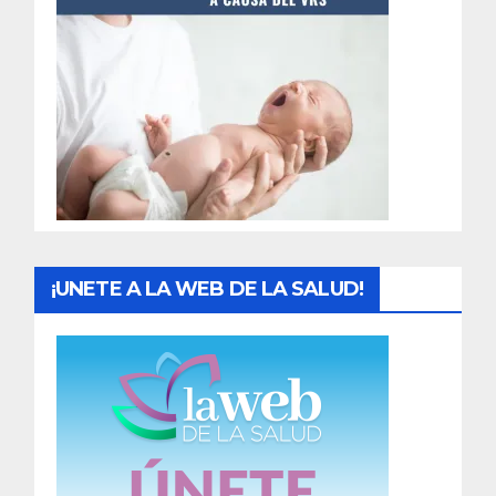
t
r
a
d
a
s
¡UNETE A LA WEB DE LA SALUD!