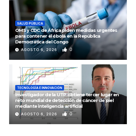
SALUD PÚBLICA
OMS y CDC de África piden medidas urgentes
para contener el ébola en la República
Democrática del Congo
0
AGOSTO 6, 2026
TECNOLOGÍA E INNOVACIÓN
Investigador de la UTP obtiene tercer lugar en
reto mundial de detección de cáncer de piel
mediante inteligencia artificial
0
AGOSTO 6, 2026