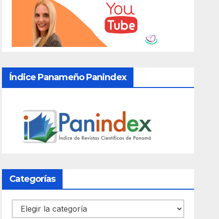
Índice Panameño Panindex
Categorías
Categorías