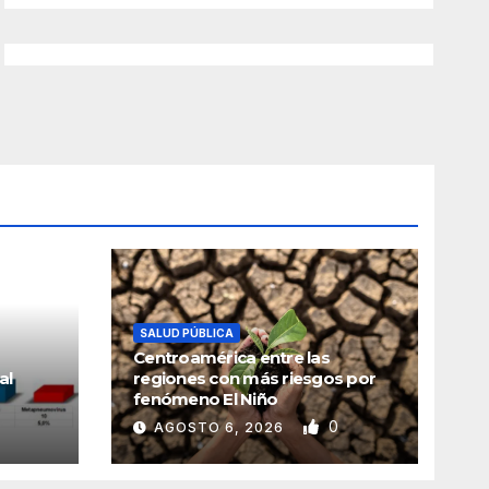
SALUD PÚBLICA
Centroamérica entre las
al
regiones con más riesgos por
fenómeno El Niño
0
AGOSTO 6, 2026