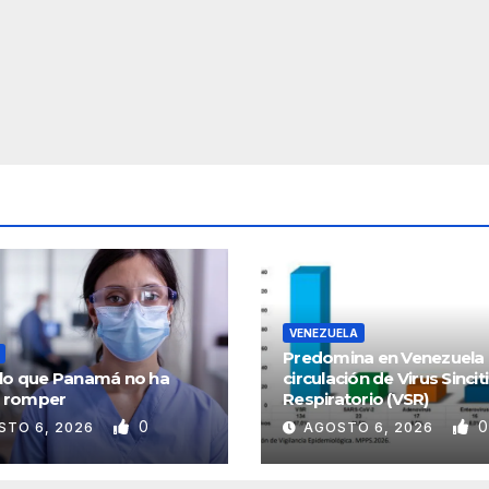
VENEZUELA
Predomina en Venezuela
culo que Panamá no ha
circulación de Virus Sinciti
 romper
Respiratorio (VSR)
0
0
STO 6, 2026
AGOSTO 6, 2026