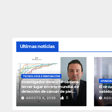
Ultimas noticias
TECNOLOGÍA E INNOVACIÓN
Investigador de la UTP obtiene
OPINIÓN
tercer lugar en reto mundial de
El cír
detección de cáncer de piel
sabido
mediante inteligencia artificial
0
AGOSTO 6, 2026
AGO