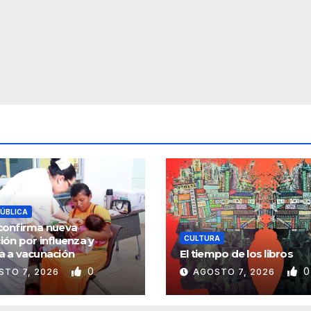
PÚBLICA
confirma nueva
ión por influenza y
CULTURA
a a vacunación
El tiempo de los libros
0
0
STO 7, 2026
AGOSTO 7, 2026