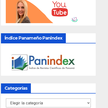
Índice Panameño Panindex
Categorías
Categorías