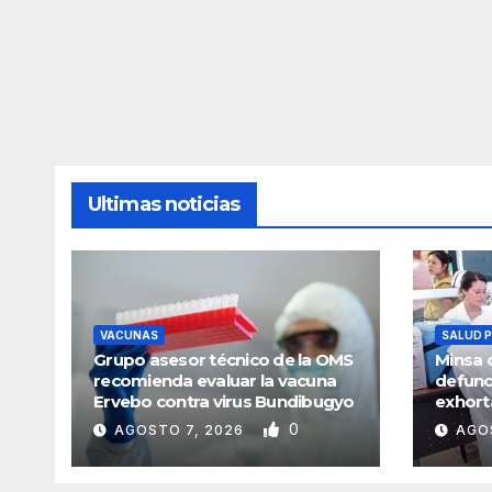
Ultimas noticias
VACUNAS
SALUD 
Grupo asesor técnico de la OMS
Minsa 
recomienda evaluar la vacuna
defunc
Ervebo contra virus Bundibugyo
exhort
0
AGOSTO 7, 2026
AGO