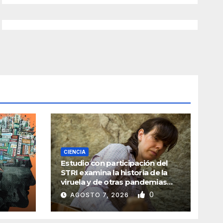
CIENCIA
Estudio con participación del
STRI examina la historia de la
viruela y de otras pandemias
traídas a América
0
AGOSTO 7, 2026