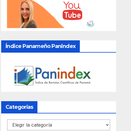
Índice Panameño Panindex
Categorías
Categorías