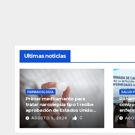
Ultimas noticias
FARMACOLOGÍA
SALUD 
Primer medicamento para
Panamá
tratar narcolepsia tipo 1 recibe
contro
aprobación de Estados Unidos
enfer
y China
0
AGOSTO 5, 2026
AGO