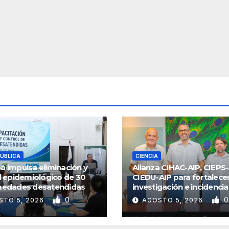
PÚBLICA
CIENCIA
 impulsa eliminación y
Alianza CIHAC-AIP, CIEPS-
l epidemiológico de 30
CIEDU-AIP para fortalece
medades desatendidas
investigación e incidencia
pública
0
0
STO 5, 2026
AGOSTO 5, 2026