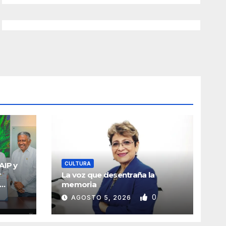
AIP y
CULTURA
r
La voz que desentraña la
memoria
0
AGOSTO 5, 2026