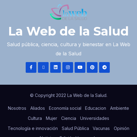
La Web de la Salud
Salud pública, ciencia, cultura y bienestar en La Web
de la Salud
© Copyright 2022 La Web de la Salud.
Nosotros
Aliados
Economía social
Educacion
Ambiente
Cultura
Mujer
Ciencia
Universidades
Tecnología e innovación
Salud Pública
Vacunas
Opinión