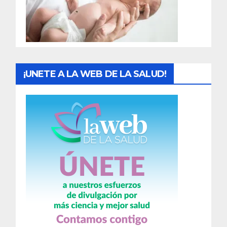
d
a
s
¡UNETE A LA WEB DE LA SALUD!