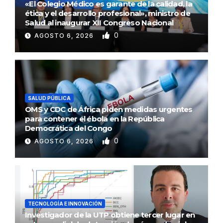
«El Colegio Médico es garante de la calidad, la
ética y el desarrollo profesional», ministro de
Salud al inaugurar XII Congreso Nacional
0
AGOSTO 6, 2026
SALUD PÚBLICA
OMS y CDC de África piden medidas urgentes
para contener el ébola en la República
Democrática del Congo
0
AGOSTO 6, 2026
TECNOLOGÍA E INNOVACIÓN
Investigador de la UTP obtiene tercer lugar en