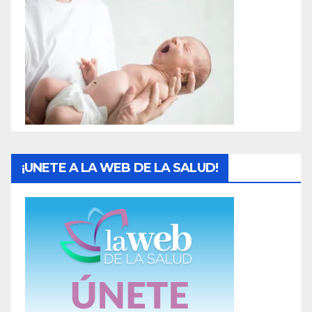
d
a
s
¡UNETE A LA WEB DE LA SALUD!