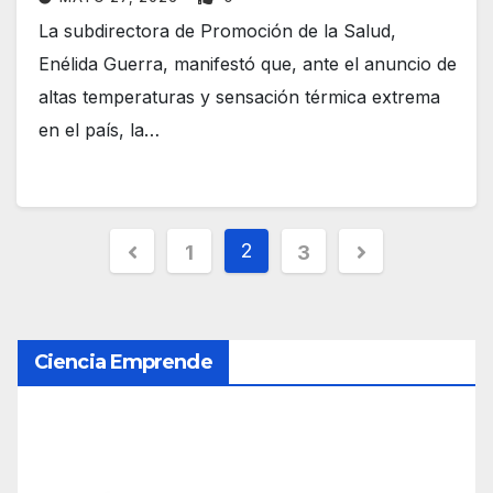
La subdirectora de Promoción de la Salud,
Enélida Guerra, manifestó que, ante el anuncio de
altas temperaturas y sensación térmica extrema
en el país, la…
P
2
1
3
a
g
Ciencia Emprende
i
n
a