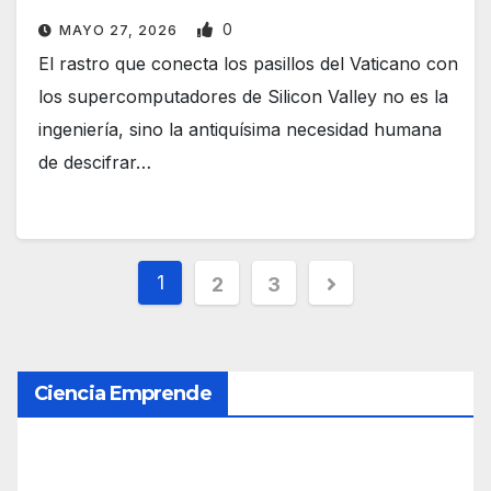
0
MAYO 27, 2026
El rastro que conecta los pasillos del Vaticano con
los supercomputadores de Silicon Valley no es la
ingeniería, sino la antiquísima necesidad humana
de descifrar…
P
1
2
3
a
g
Ciencia Emprende
i
n