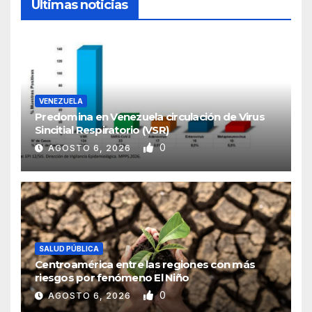
Ultimas noticias
VENEZUELA
Predomina en Venezuela circulación de Virus
Sincitial Respiratorio (VSR)
0
AGOSTO 6, 2026
SALUD PÚBLICA
Centroamérica entre las regiones con más
riesgos por fenómeno El Niño
0
AGOSTO 6, 2026