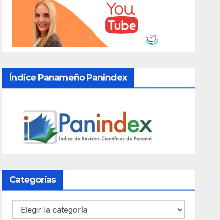
Índice Panameño Panindex
Categorías
Categorías