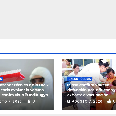
S
SALUD PÚBLICA
asesor técnico de la OMS
Minsa confirma nueva
enda evaluar la vacuna
defunción por influenza y
 contra virus Bundibugyo
exhorta a vacunación
0
0
STO 7, 2026
AGOSTO 7, 2026