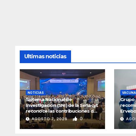
Ultimas noticias
NOTICIAS
VACUNA
Sistema Nacional de
Grupo 
Investigación (SNI) de la Senacyt
recomi
reconoce las contribuciones de
Ervebo
la ciencia panameña
0
AGOSTO 7, 2026
AGO