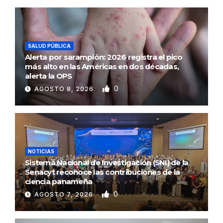
SALUD PÚBLICA
Alerta por sarampión: 2026 registra el pico
más alto en las Américas en dos décadas,
alerta la OPS
0
AGOSTO 8, 2026
NOTICIAS
Sistema Nacional de Investigación (SNI) de la
Senacyt reconoce las contribuciones de la
ciencia panameña
0
AGOSTO 7, 2026