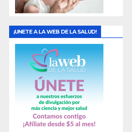
a
s
¡UNETE A LA WEB DE LA SALUD!