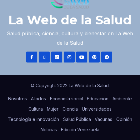
La Web de la Salud
Salud pública, ciencia, cultura y bienestar en La Web
de la Salud
© Copyright 2022 La Web de la Salud.
Nosotros
Aliados
Economía social
Educacion
Ambiente
Cultura
Mujer
Ciencia
Universidades
Tecnología e innovación
Salud Pública
Vacunas
Opinión
Noticias
Edición Venezuela