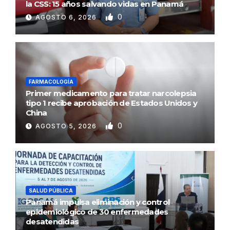
la CSS: 15 años salvando vidas en Panamá
0
AGOSTO 6, 2026
FARMACOLOGÍA
Primer medicamento para tratar narcolepsia
tipo 1 recibe aprobación de Estados Unidos y
China
0
AGOSTO 5, 2026
SALUD PÚBLICA
Panamá impulsa eliminación y control
epidemiológico de 30 enfermedades
desatendidas