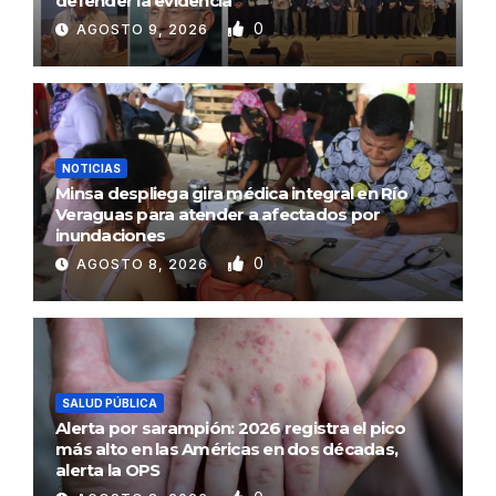
defender la evidencia
0
AGOSTO 9, 2026
NOTICIAS
Minsa despliega gira médica integral en Río
Veraguas para atender a afectados por
inundaciones
0
AGOSTO 8, 2026
SALUD PÚBLICA
Alerta por sarampión: 2026 registra el pico
más alto en las Américas en dos décadas,
alerta la OPS