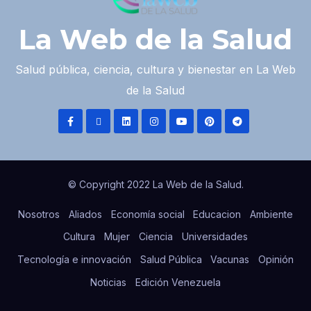
La Web de la Salud
Salud pública, ciencia, cultura y bienestar en La Web
de la Salud
© Copyright 2022 La Web de la Salud.
Nosotros
Aliados
Economía social
Educacion
Ambiente
Cultura
Mujer
Ciencia
Universidades
Tecnología e innovación
Salud Pública
Vacunas
Opinión
Noticias
Edición Venezuela