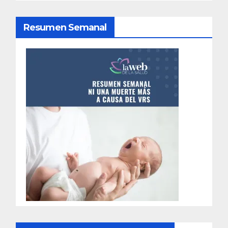
d
Resumen Semanal
e
e
n
t
r
a
d
a
s