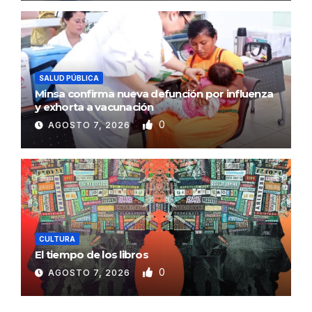
SALUD PÚBLICA
Minsa confirma nueva defunción por influenza
y exhorta a vacunación
0
AGOSTO 7, 2026
CULTURA
El tiempo de los libros
0
AGOSTO 7, 2026