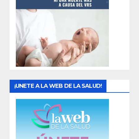
t
r
a
d
a
s
¡UNETE A LA WEB DE LA SALUD!