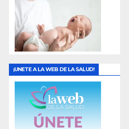
r
a
d
a
s
¡UNETE A LA WEB DE LA SALUD!