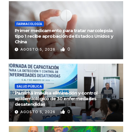
FARMACOLOGÍA
Primer medicamento para tratar narcolepsia
tipo 1 recibe aprobación de Estados Unidos y
China
0
AGOSTO 5, 2026
SALUD PÚBLICA
Panamá impulsa eliminación y control
epidemiológico de 30 enfermedades
desatendidas
0
AGOSTO 5, 2026