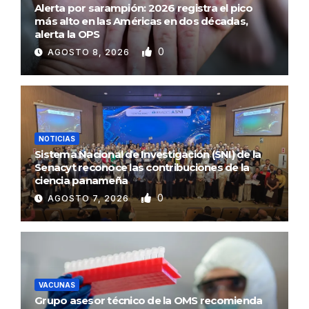
Alerta por sarampión: 2026 registra el pico
más alto en las Américas en dos décadas,
alerta la OPS
0
AGOSTO 8, 2026
NOTICIAS
Sistema Nacional de Investigación (SNI) de la
Senacyt reconoce las contribuciones de la
ciencia panameña
0
AGOSTO 7, 2026
VACUNAS
Grupo asesor técnico de la OMS recomienda