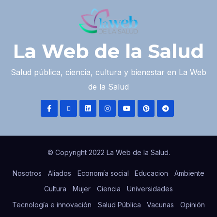
La Web de la Salud
Salud pública, ciencia, cultura y bienestar en La Web
de la Salud
© Copyright 2022 La Web de la Salud.
Nosotros
Aliados
Economía social
Educacion
Ambiente
Cultura
Mujer
Ciencia
Universidades
Tecnología e innovación
Salud Pública
Vacunas
Opinión