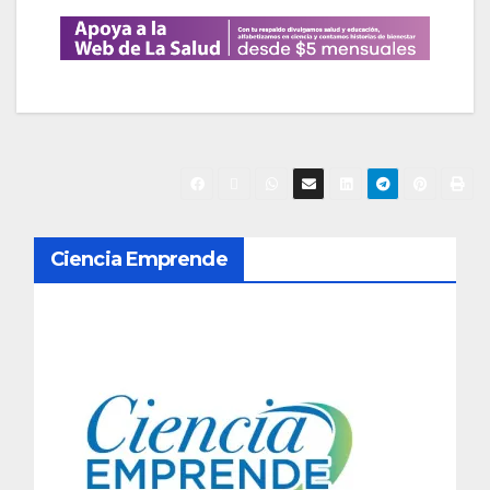
N
Ciencia Emprende
a
v
e
g
a