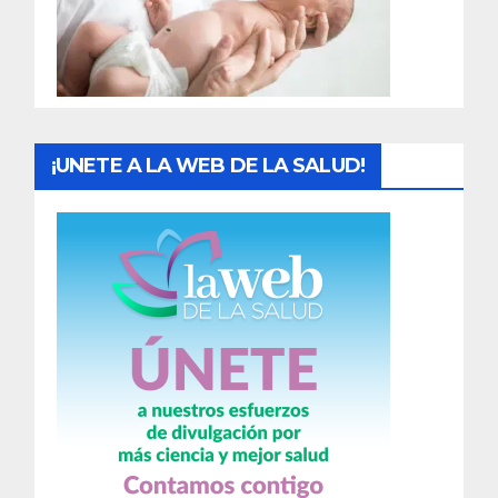
d
a
s
¡UNETE A LA WEB DE LA SALUD!