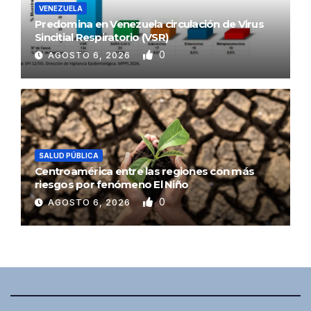
VENEZUELA
Predomina en Venezuela circulación de Virus
Sincitial Respiratorio (VSR)
0
AGOSTO 6, 2026
SALUD PÚBLICA
Centroamérica entre las regiones con más
riesgos por fenómeno El Niño
0
AGOSTO 6, 2026