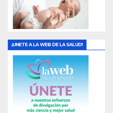
a
d
a
s
¡UNETE A LA WEB DE LA SALUD!