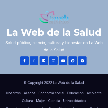
La Web de la Salud
Salud pública, ciencia, cultura y bienestar en La Web
de la Salud
© Copyright 2022 La Web de la Salud.
Nosotros
Aliados
Economía social
Educacion
Ambiente
Cultura
Mujer
Ciencia
Universidades