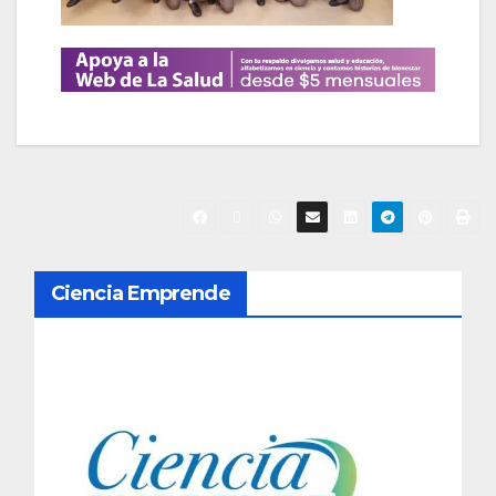
N
Ciencia Emprende
a
v
e
g