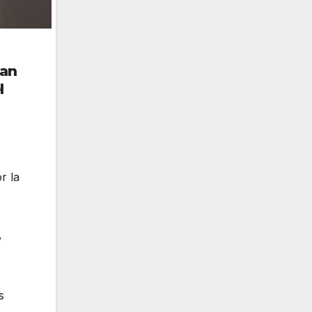
lan
l
r la
y
s