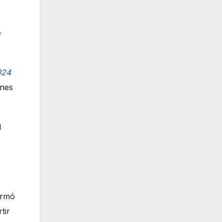
e
024
ones
l
irmó
tir