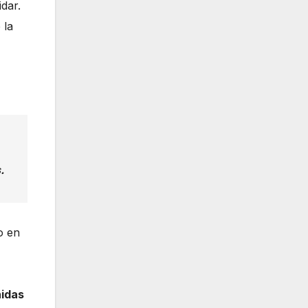
dar.
 la
.
o en
nidas