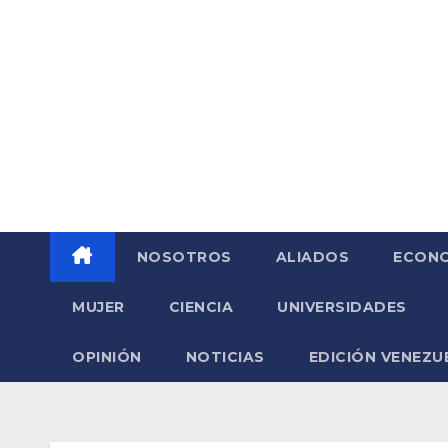
Saltar
al
contenido
NOSOTROS
ALIADOS
ECONO
MUJER
CIENCIA
UNIVERSIDADES
OPINIÓN
NOTICIAS
EDICIÓN VENEZU