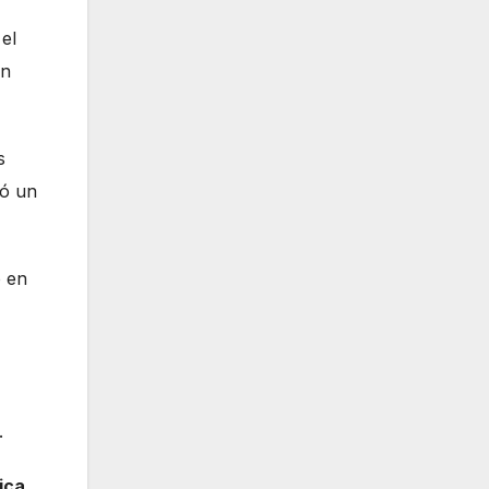
el
ón
s
có un
o en
.
ica