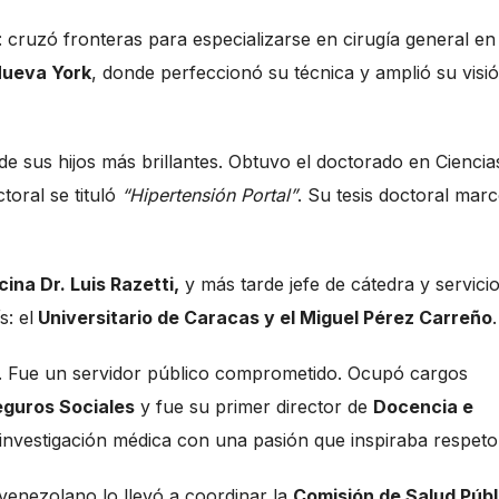
 cruzó fronteras para especializarse en cirugía general en 
 Nueva York
, donde perfeccionó su técnica y amplió su visi
e sus hijos más brillantes. Obtuvo el doctorado en Ciencia
oral se tituló
“Hipertensión Portal”
. Su tesis doctoral mar
ina Dr. Luis Razetti,
y más tarde jefe de cátedra y servici
: el
Universitario de Caracas y el Miguel Pérez Carreño
.
ano. Fue un servidor público comprometido. Ocupó cargos
eguros Sociales
y fue su primer director de
Docencia e
investigación médica con una pasión que inspiraba respeto
 venezolano lo llevó a coordinar la
Comisión de Salud Públ