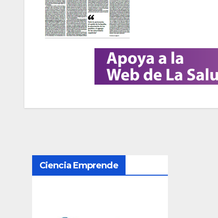
N
Ciencia Emprende
a
v