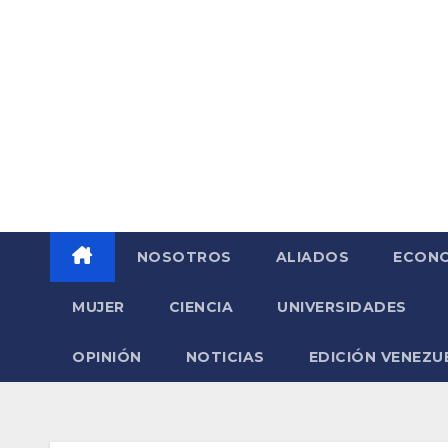
Saltar
al
contenido
NOSOTROS
ALIADOS
ECONO
MUJER
CIENCIA
UNIVERSIDADES
OPINIÓN
NOTICIAS
EDICIÓN VENEZU