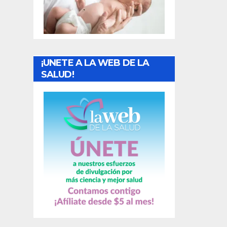
t
r
a
¡UNETE A LA WEB DE LA
d
SALUD!
a
s