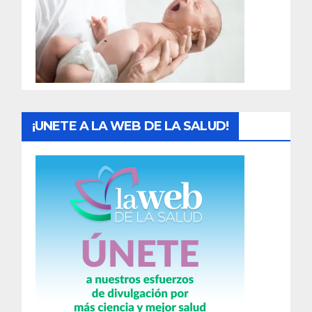
a
d
a
s
¡UNETE A LA WEB DE LA SALUD!