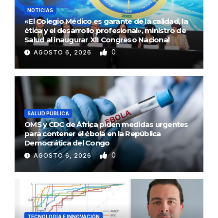
NOTICIAS
«El Colegio Médico es garante de la calidad, la
ética y el desarrollo profesional», ministro de
Salud al inaugurar XII Congreso Nacional
0
AGOSTO 6, 2026
SALUD PÚBLICA
OMS y CDC de África piden medidas urgentes
para contener el ébola en la República
Democrática del Congo
0
AGOSTO 6, 2026
TECNOLOGÍA E INNOVACIÓN