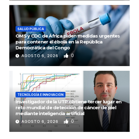
SALUD PÚBLICA
OMS y CDC de África piden medidas urgentes
para contener el ébola en la República
Democrática del Congo
0
AGOSTO 6, 2026
TECNOLOGÍA E INNOVACIÓN
Investigador de la UTP obtiene tercer lugar en
reto mundial de detección de cáncer de piel
mediante inteligencia artificial
0
AGOSTO 6, 2026