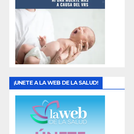
t
r
a
d
a
s
¡UNETE A LA WEB DE LA SALUD!