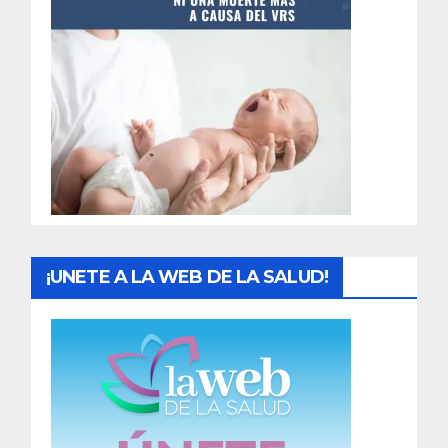
t
r
a
d
a
s
¡UNETE A LA WEB DE LA SALUD!