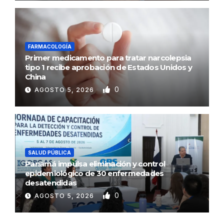
FARMACOLOGÍA
Primer medicamento para tratar narcolepsia
tipo 1 recibe aprobación de Estados Unidos y
China
0
AGOSTO 5, 2026
SALUD PÚBLICA
Panamá impulsa eliminación y control
epidemiológico de 30 enfermedades
desatendidas
0
AGOSTO 5, 2026