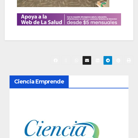
N
Ciencia Emprende
a
v
e
g