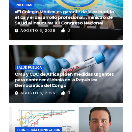
NOTICIAS
«El Colegio Médico es garante de la calidad, la
ética y el desarrollo profesional», ministro de
Salud al inaugurar XII Congreso Nacional
0
AGOSTO 6, 2026
SALUD PÚBLICA
OMS y CDC de África piden medidas urgentes
para contener el ébola en la República
Democrática del Congo
0
AGOSTO 6, 2026
TECNOLOGÍA E INNOVACIÓN