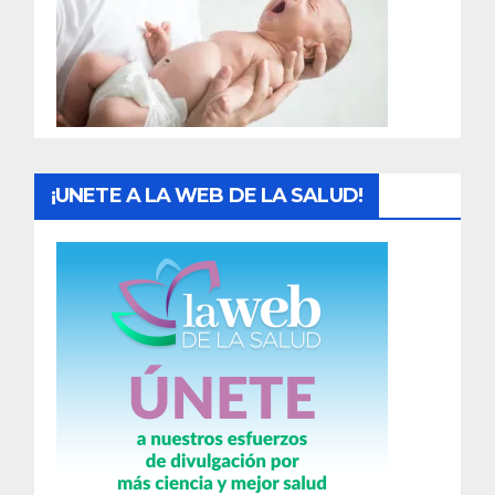
a
d
a
s
¡UNETE A LA WEB DE LA SALUD!