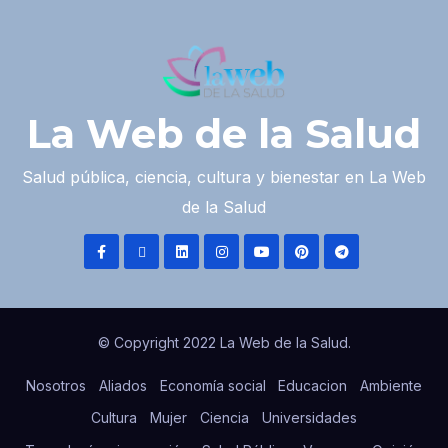
La Web de la Salud
Salud pública, ciencia, cultura y bienestar en La Web
de la Salud
© Copyright 2022 La Web de la Salud.
Nosotros
Aliados
Economía social
Educacion
Ambiente
Cultura
Mujer
Ciencia
Universidades