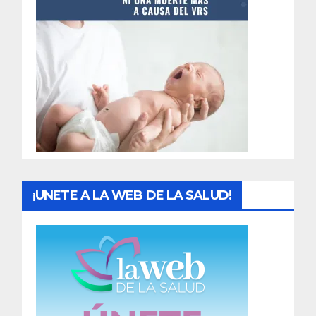
t
r
a
d
a
s
¡UNETE A LA WEB DE LA SALUD!