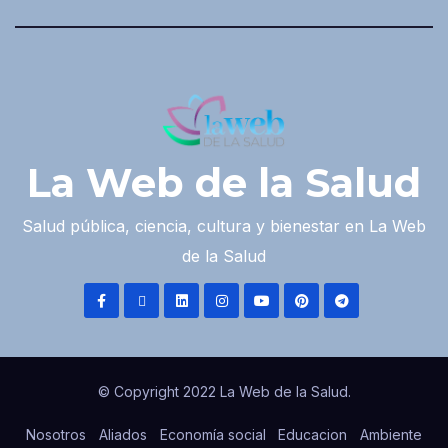
La Web de la Salud
Salud pública, ciencia, cultura y bienestar en La Web
de la Salud
© Copyright 2022 La Web de la Salud.
Nosotros
Aliados
Economía social
Educacion
Ambiente