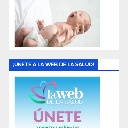
r
a
d
a
s
¡UNETE A LA WEB DE LA SALUD!