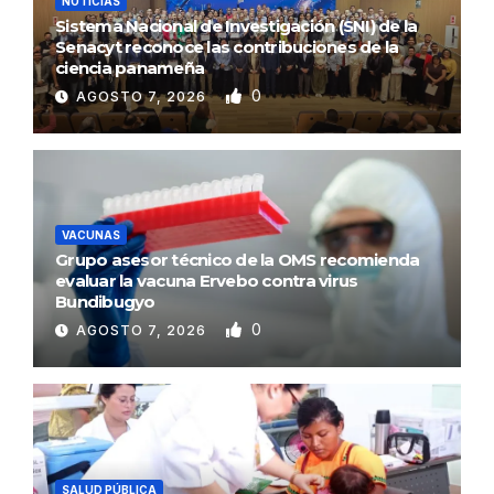
NOTICIAS
Sistema Nacional de Investigación (SNI) de la
Senacyt reconoce las contribuciones de la
ciencia panameña
0
AGOSTO 7, 2026
VACUNAS
Grupo asesor técnico de la OMS recomienda
evaluar la vacuna Ervebo contra virus
Bundibugyo
0
AGOSTO 7, 2026
SALUD PÚBLICA