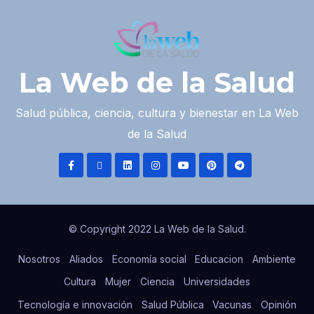
La Web de la Salud
Salud pública, ciencia, cultura y bienestar en La Web
de la Salud
© Copyright 2022 La Web de la Salud.
Nosotros
Aliados
Economía social
Educacion
Ambiente
Cultura
Mujer
Ciencia
Universidades
Tecnología e innovación
Salud Pública
Vacunas
Opinión