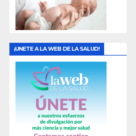
d
a
s
¡UNETE A LA WEB DE LA SALUD!