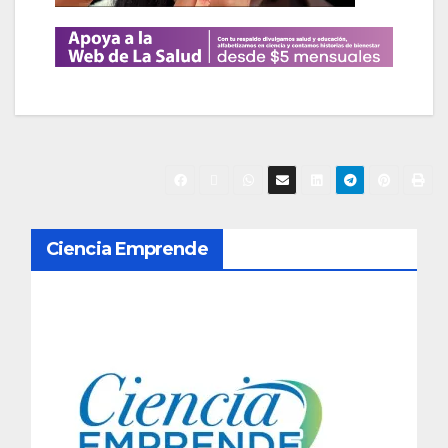
N
Ciencia Emprende
a
v
e
g
a